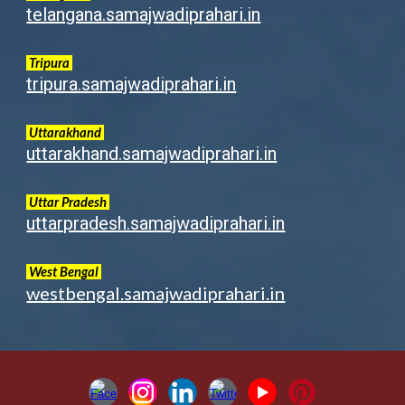
telangana.samajwadiprahari.in
Tripura
tripura.samajwadiprahari.in
Uttarakhand
uttarakhand.samajwadiprahari.in
Uttar Pradesh
uttarpradesh.samajwadiprahari.in
West Bengal
westbengal.samajwadiprahari.in