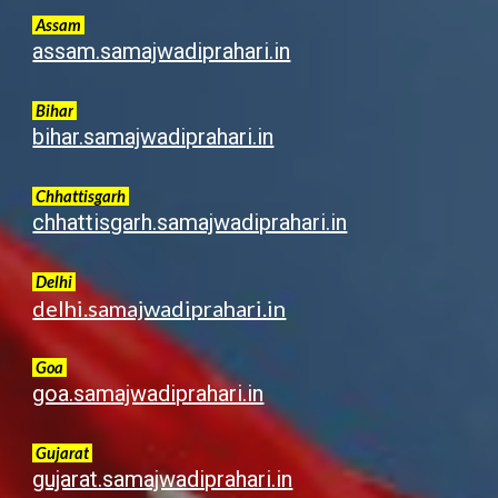
Assam
assam.samajwadiprahari.in
Bihar
bihar.samajwadiprahari.in
Chhattisgarh
chhattisgarh.samajwadiprahari.in
Delhi
delhi.samajwadiprahari.in
Goa
goa.samajwadiprahari.in
G
ujarat
gujarat.samajwadiprahari.in