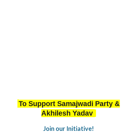
To Support Samajwadi Party &
Akhilesh Yadav
Join our Initiative!