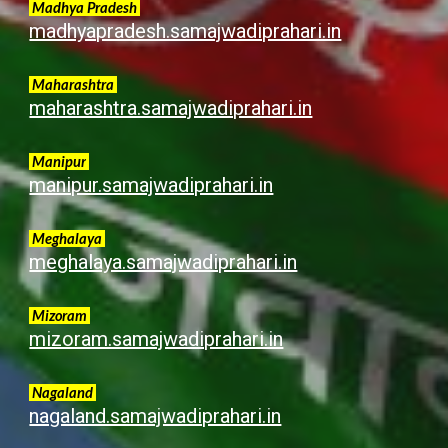
Madhya Pradesh
madhyapradesh.samajwadiprahari.in
Maharashtra
maharashtra.samajwadiprahari.in
Manipur
manipur.samajwadiprahari.in
Meghalaya
meghalaya.samajwadiprahari.in
Mizoram
mizoram.samajwadiprahari.in
Nagaland
nagaland.samajwadiprahari.in