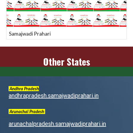
Samajwadi Prahari
Other States
Andhra Pradesh
andhrapradesh.samajwadiprahari.in
Arunachal
Pradesh
arunachalpradesh.samajwadiprahari.in