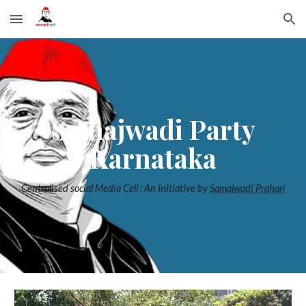
Skip to main content
Skip to navigation
Samajwadi Party
Karnataka
Centralised social Media Cell : An Initiative by
Samajwadi Prahari