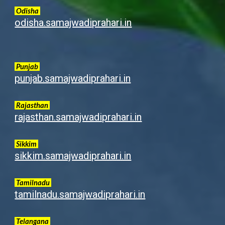
Odisha
odisha.samajwadiprahari.in
Punjab
punjab.samajwadiprahari.in
Rajasthan
rajasthan.samajwadiprahari.in
Sikkim
sikkim.samajwadiprahari.in
Tamilnadu
tamilnadu.samajwadiprahari.in
Telangana