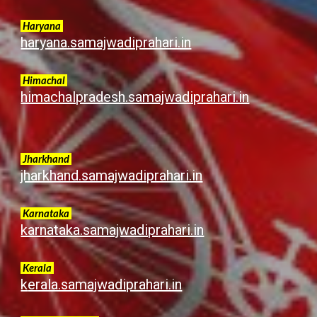
Haryana
haryana.samajwadiprahari.in
Himachal
himachalpradesh.samajwadiprahari.in
Jharkhand
jharkhand.samajwadiprahari.in
Karnataka
karnataka.samajwadiprahari.in
Kerala
k
erala.samajwadiprahari.in